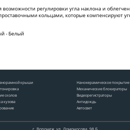
 возможности регулировки угла наклона и облегчен
проставочными кольцами, которые компенсируют угол 
ый - Белый
панорамной крыши
Нанокерамическое покрытие
 тонировка
Механические блокираторы
ие сколов
Видеорегистраторы
а кузова
Антидождь
рование
Автосвет
г.
Воронеж, ул. Ломоносова, 98 Б