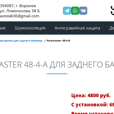
394087, г. Воронеж
ул. Ломоносова, 98 Б
avtolab36@gmail.com
ние
Шумоизоляция
Антигравийная защита
Д
арктроник для заднего бампера
Parkmaster 48-4-А
STER 48-4-А ДЛЯ ЗАДНЕГО 
Цена: 4800 руб.
С установкой: 68
Время установки