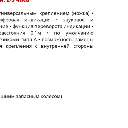
 универсальным креплением (ножка) •
ифровая индикация • звуковое и
ние • функция переворота индикации •
расстояния 0,1м • по умолчанию
атчиками типа A • возможность замены
я крепления с внутренней стороны
ешним запасным колесом)