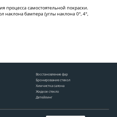
ия процесса самостоятельной покраски.
наклона бампера (углы наклона 0°, 4°,
Восстановление фар
Бронирование стекол
Химчистка салона
Жидкое стекло
Детейлинг