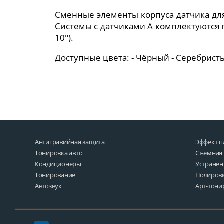
Сменные элементы корпуса датчика для
Системы с датчиками A комплектуются 
10°).
Доступные цвета: - Чёрный - Серебрист
Антигравийная защита
Эффект 
Тонировка авто
Съемная
Кондиционеры
Устранен
Тонирование
Полировк
Автозвук
Арт-тони